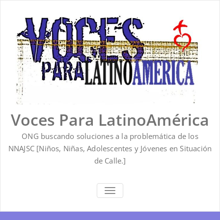
Saltar
al
contenido
Voces Para LatinoAmérica
ONG buscando soluciones a la problemática de los
NNAJSC [Niños, Niñas, Adolescentes y Jóvenes en Situación
de Calle.]
ALTERNAR
LA
NAVEGACIÓN