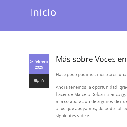
Inicio
Más sobre Voces en
24 febrero
2026
Hace poco pudimos mostraros una 
0
Ahora tenemos la oportunidad, grac
hacer de Marcelo Roldan Blanco
(g
a la colaboración de algunos de nu
a los que apoyamos, de poder ofre
siguientes videos: