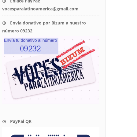
Enlace PayPal:
vocesparalatinoamerica@gmail.com
Envía donativo por Bizum a nuestro
número 09232
PayPal QR