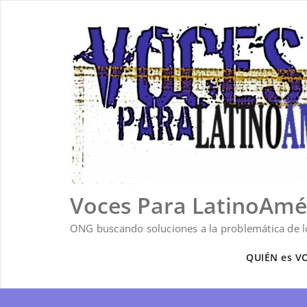
Saltar
al
contenido
Voces Para LatinoAmé
ONG buscando soluciones a la problemática de lo
QUIÉN es V