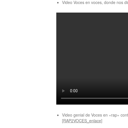
Video Voces en voces, donde nos dir
Video genial de Voces en «rap» cont
[RAP2VOCES_enlace]