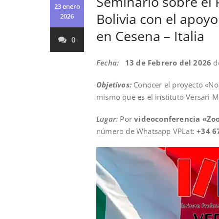
Seminario sobre el 
23 enero
Bolivia con el apoyo
2026
en Cesena – Italia
0
Fecha:
13 de Febrero del 2026
de
Objetivos:
Conocer el proyecto «No 
mismo que es el instituto Versari Ma
Lugar:
Por
videoconferencia «Z
número de Whatsapp VPLat:
+34 6