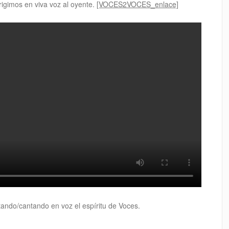
igimos en viva voz al oyente.
[VOCES2VOCES_enlace]
ando/cantando en voz el espíritu de Voces.