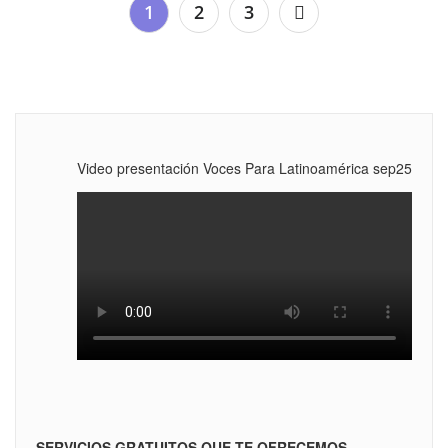
Navegación
1
2
3
de
entradas
Video presentación Voces Para Latinoamérica sep25
SERVICIOS GRATUITOS QUE TE OFRECEMOS