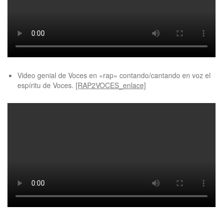
Video genial de Voces en «rap» contando/cantando en voz el
espíritu de Voces.
[RAP2VOCES_enlace]