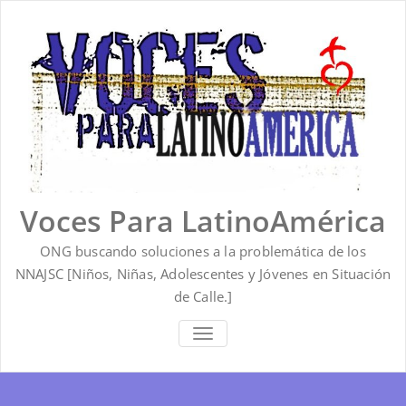
Saltar
al
contenido
Voces Para LatinoAmérica
ONG buscando soluciones a la problemática de los
NNAJSC [Niños, Niñas, Adolescentes y Jóvenes en Situación
de Calle.]
ALTERNAR
LA
NAVEGACIÓN