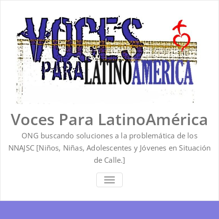
Saltar
al
contenido
Voces Para LatinoAmérica
ONG buscando soluciones a la problemática de los
NNAJSC [Niños, Niñas, Adolescentes y Jóvenes en Situación
de Calle.]
ALTERNAR
LA
NAVEGACIÓN