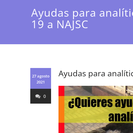
Ayudas para analíti
19 a NAJSC
Ayudas para analíti
27 agosto
2021
0