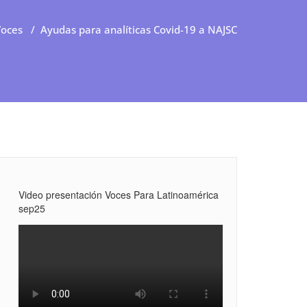
Voces
/
Ayudas para analíticas Covid-19 a NAJSC
Video presentación Voces Para Latinoamérica
sep25