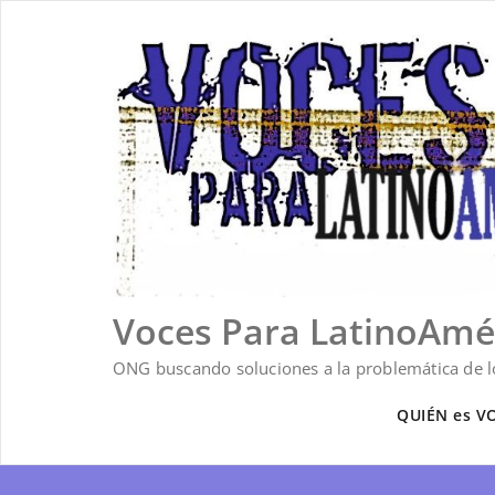
Saltar
al
contenido
Voces Para LatinoAmé
ONG buscando soluciones a la problemática de lo
QUIÉN es V