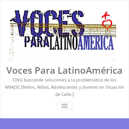
Saltar
al
contenido
Voces Para LatinoAmérica
ONG buscando soluciones a la problemática de los
NNAJSC [Niños, Niñas, Adolescentes y Jóvenes en Situación
de Calle.]
ALTERNAR
LA
NAVEGACIÓN