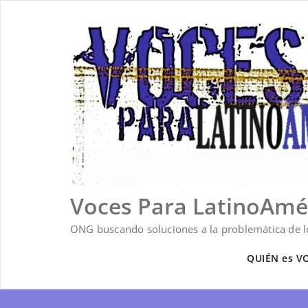
Saltar
al
contenido
Voces Para LatinoAmé
ONG buscando soluciones a la problemática de lo
QUIÉN es V