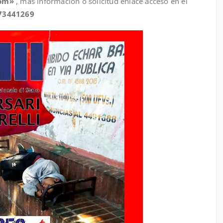
oom»
, más información o solicitud enlace acceso en el
73441269