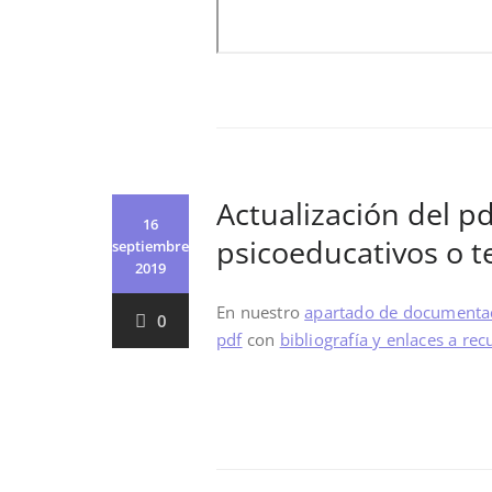
Actualización del pd
16
psicoeducativos o t
septiembre
2019
En nuestro
apartado de documenta
0
pdf
con
bibliografía y enlaces a re