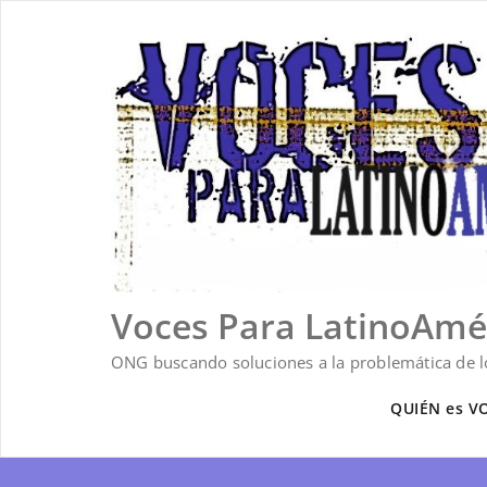
Saltar
al
contenido
Voces Para LatinoAmé
ONG buscando soluciones a la problemática de lo
QUIÉN es V