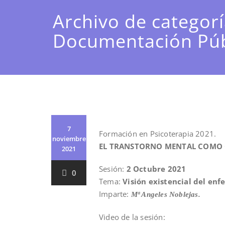
Archivo de categor
Documentación Púb
7
Formación en Psicoterapia 2021.
noviembre
EL TRANSTORNO MENTAL COMO
2021
Sesión:
2 Octubre 2021
0
Tema:
Visión existencial del en
Imparte:
Mª Angeles Noblejas.
Video de la sesión: