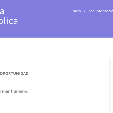
ía
Inicio
/
Documentaci
lica
 OPORTUNIDAD
fermar humano.