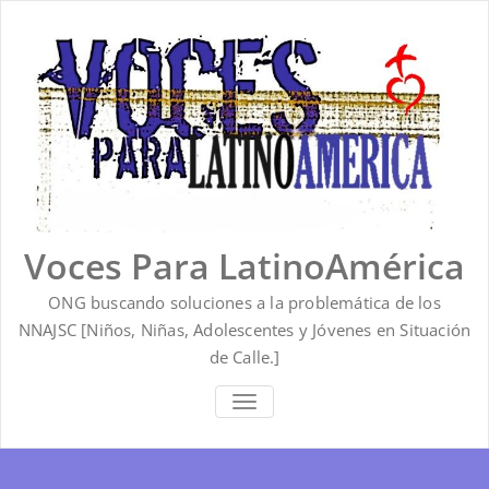
Saltar
al
contenido
Voces Para LatinoAmérica
ONG buscando soluciones a la problemática de los
NNAJSC [Niños, Niñas, Adolescentes y Jóvenes en Situación
de Calle.]
ALTERNAR
LA
NAVEGACIÓN