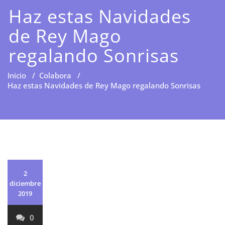
Haz estas Navidades
de Rey Mago
regalando Sonrisas
Inicio
/
Colabora
/
Haz estas Navidades de Rey Mago regalando Sonrisas
2
diciembre
2019
0