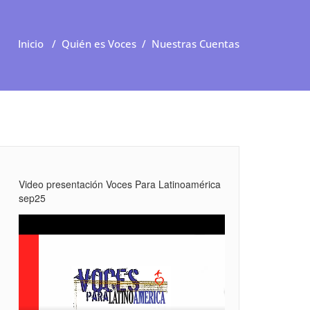
Inicio
/
Quién es Voces
/
Nuestras Cuentas
Video presentación Voces Para Latinoamérica
sep25