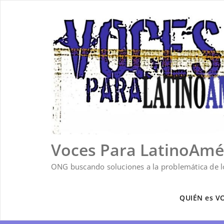
Saltar
al
contenido
Voces Para LatinoAmé
ONG buscando soluciones a la problemática de lo
QUIÉN es V