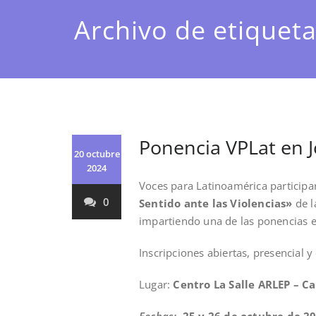
Archivo de etiqueta
Ponencia VPLat en 
20 octubre
2024
Voces para Latinoamérica participa
0
Sentido ante las Violencias»
de l
impartiendo una de las ponencias e
Inscripciones abiertas, presencial y
Lugar:
Centro La Salle ARLEP – C
Fechas:
25 y 26 de octubre de 2