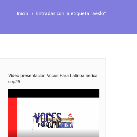
Inicio
/
Entradas con la etiqueta "aeslo"
Video presentación Voces Para Latinoamérica
sep25