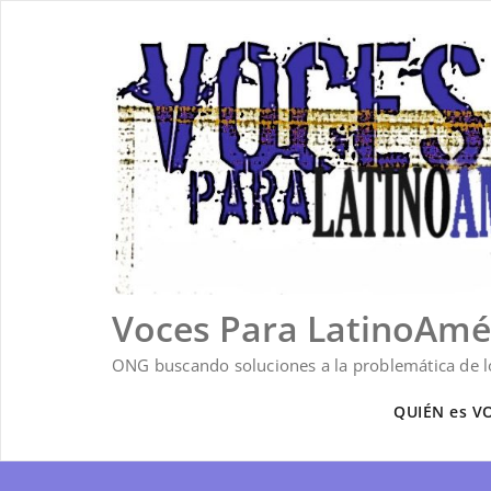
Saltar
al
contenido
Voces Para LatinoAmé
ONG buscando soluciones a la problemática de lo
QUIÉN es V