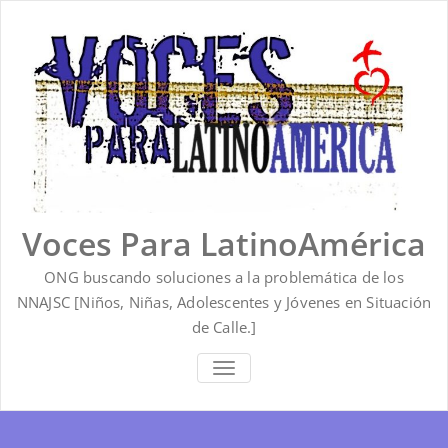
Saltar
al
contenido
Voces Para LatinoAmérica
ONG buscando soluciones a la problemática de los
NNAJSC [Niños, Niñas, Adolescentes y Jóvenes en Situación
de Calle.]
ALTERNAR
LA
NAVEGACIÓN