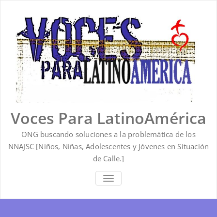
Saltar
al
contenido
Voces Para LatinoAmérica
ONG buscando soluciones a la problemática de los
NNAJSC [Niños, Niñas, Adolescentes y Jóvenes en Situación
de Calle.]
ALTERNAR
LA
NAVEGACIÓN