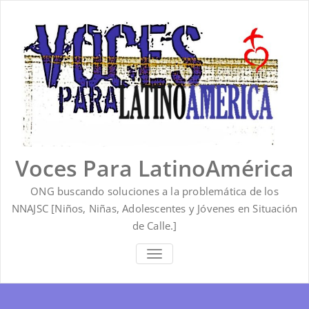
Saltar
al
contenido
Voces Para LatinoAmérica
ONG buscando soluciones a la problemática de los
NNAJSC [Niños, Niñas, Adolescentes y Jóvenes en Situación
de Calle.]
ALTERNAR
LA
NAVEGACIÓN