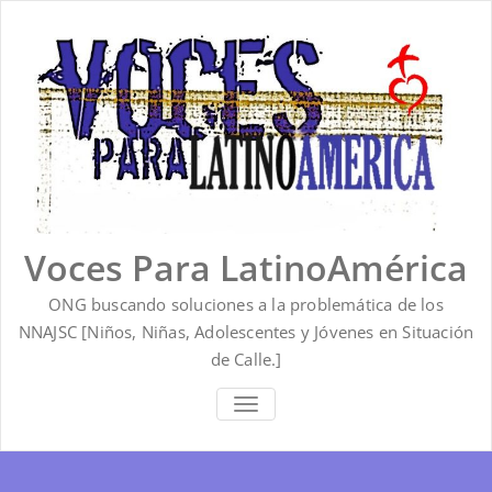
Saltar
al
contenido
Voces Para LatinoAmérica
ONG buscando soluciones a la problemática de los
NNAJSC [Niños, Niñas, Adolescentes y Jóvenes en Situación
de Calle.]
ALTERNAR
LA
NAVEGACIÓN