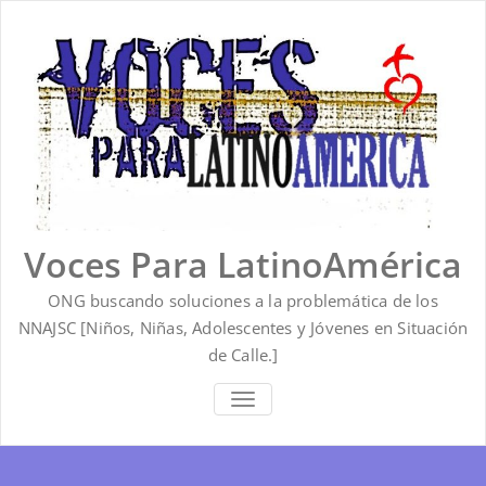
Saltar
al
contenido
Voces Para LatinoAmérica
ONG buscando soluciones a la problemática de los
NNAJSC [Niños, Niñas, Adolescentes y Jóvenes en Situación
de Calle.]
ALTERNAR
LA
NAVEGACIÓN