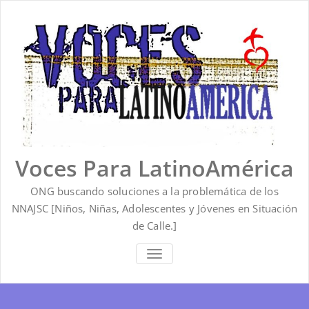
Saltar
al
contenido
Voces Para LatinoAmérica
ONG buscando soluciones a la problemática de los
NNAJSC [Niños, Niñas, Adolescentes y Jóvenes en Situación
de Calle.]
ALTERNAR
LA
NAVEGACIÓN