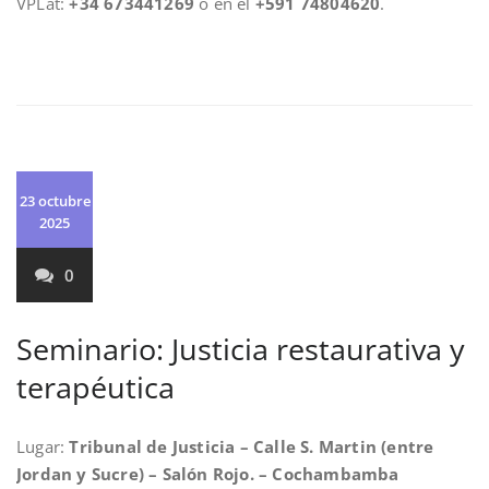
VPLat:
+34 673441269
o en el
+591 74804620
.
23 octubre
2025
0
Seminario: Justicia restaurativa y
terapéutica
Lugar:
Tribunal de Justicia – Calle S. Martin (entre
Jordan y Sucre) – Salón Rojo. – Cochambamba