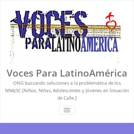
Saltar
al
contenido
Voces Para LatinoAmérica
ONG buscando soluciones a la problemática de los
NNAJSC [Niños, Niñas, Adolescentes y Jóvenes en Situación
de Calle.]
ALTERNAR
LA
NAVEGACIÓN