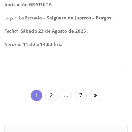
Invitación GRATUITA
Lugar:
La Escuela – Salgüero de Juarros – Burgos.
Fecha:
Sábado 23 de Agosto de 2025 .
Horario:
11:30 a 14:00 hr
s.
Navegación
1
2
…
7
de
entradas