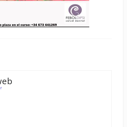
web
r