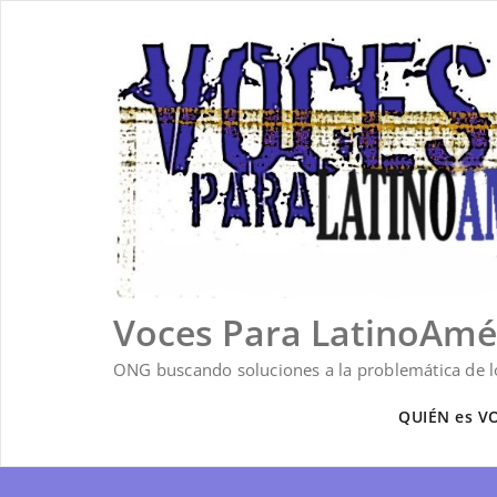
Saltar
al
contenido
Voces Para LatinoAmé
ONG buscando soluciones a la problemática de lo
QUIÉN es V