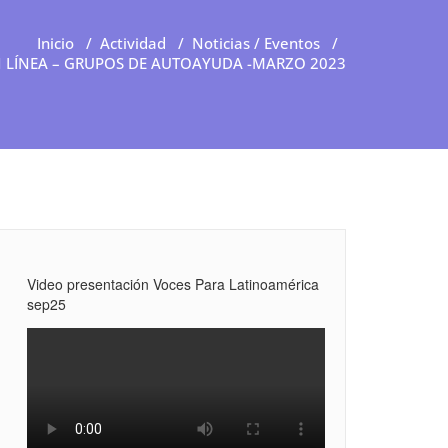
Inicio
/
Actividad
/
Noticias / Eventos
/
 LÍNEA – GRUPOS DE AUTOAYUDA -MARZO 2023
Video presentación Voces Para Latinoamérica
sep25