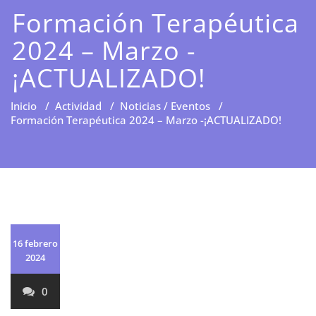
Formación Terapéutica
2024 – Marzo -
¡ACTUALIZADO!
Inicio
/
Actividad
/
Noticias / Eventos
/
Formación Terapéutica 2024 – Marzo -¡ACTUALIZADO!
16 febrero
2024
0