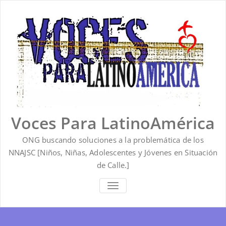
Saltar
al
contenido
Voces Para LatinoAmérica
ONG buscando soluciones a la problemática de los
NNAJSC [Niños, Niñas, Adolescentes y Jóvenes en Situación
de Calle.]
ALTERNAR
LA
NAVEGACIÓN