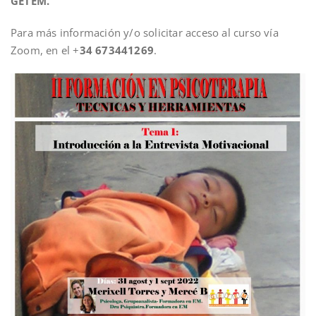
GETEM.
Para más información y/o solicitar acceso al curso vía
Zoom, en el +
34 673441269
.