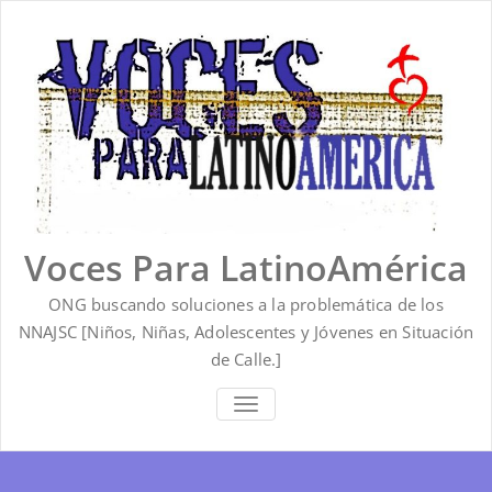
Saltar
al
contenido
Voces Para LatinoAmérica
ONG buscando soluciones a la problemática de los
NNAJSC [Niños, Niñas, Adolescentes y Jóvenes en Situación
de Calle.]
ALTERNAR
LA
NAVEGACIÓN