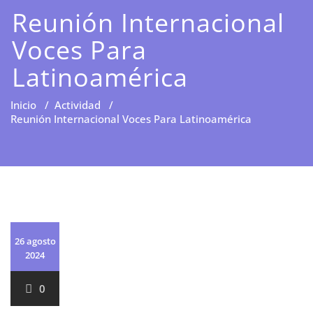
Reunión Internacional
Voces Para
Latinoamérica
Inicio
/
Actividad
/
Reunión Internacional Voces Para Latinoamérica
26 agosto
2024
0