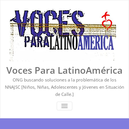
Saltar
al
contenido
Voces Para LatinoAmérica
ONG buscando soluciones a la problemática de los
NNAJSC [Niños, Niñas, Adolescentes y Jóvenes en Situación
de Calle.]
ALTERNAR
LA
NAVEGACIÓN