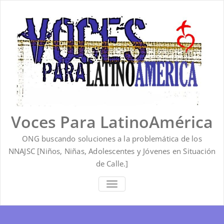
Saltar
al
contenido
Voces Para LatinoAmérica
ONG buscando soluciones a la problemática de los
NNAJSC [Niños, Niñas, Adolescentes y Jóvenes en Situación
de Calle.]
ALTERNAR
LA
NAVEGACIÓN