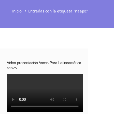
Inicio
/
Entradas con la etiqueta "naajsc"
Video presentación Voces Para Latinoamérica
sep25