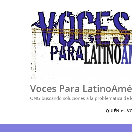
Saltar
al
contenido
Voces Para LatinoAmé
ONG buscando soluciones a la problemática de lo
QUIÉN es V