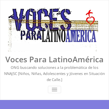
Saltar
al
contenido
Voces Para LatinoAmérica
ONG buscando soluciones a la problemática de los
NNAJSC [Niños, Niñas, Adolescentes y Jóvenes en Situación
de Calle.]
ALTERNAR
LA
NAVEGACIÓN