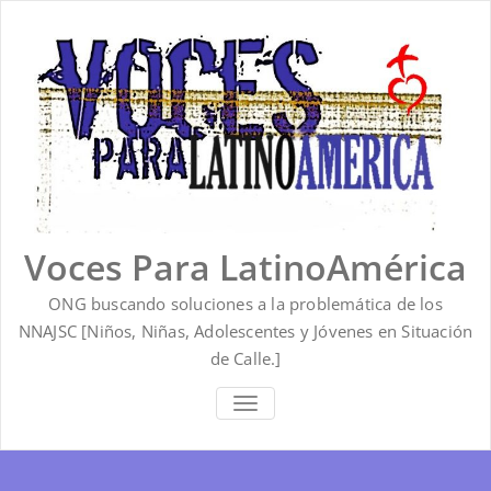
Saltar
al
contenido
Voces Para LatinoAmérica
ONG buscando soluciones a la problemática de los
NNAJSC [Niños, Niñas, Adolescentes y Jóvenes en Situación
de Calle.]
ALTERNAR
LA
NAVEGACIÓN