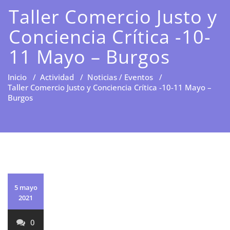
Taller Comercio Justo y
Conciencia Crítica -10-
11 Mayo – Burgos
Inicio
/
Actividad
/
Noticias / Eventos
/
Taller Comercio Justo y Conciencia Crítica -10-11 Mayo –
Burgos
5 mayo
2021
0