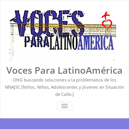
Saltar
al
contenido
Voces Para LatinoAmérica
ONG buscando soluciones a la problemática de los
NNAJSC [Niños, Niñas, Adolescentes y Jóvenes en Situación
de Calle.]
ALTERNAR
LA
NAVEGACIÓN