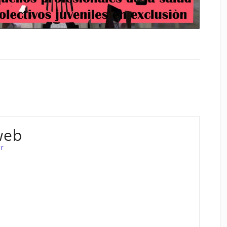
web
r