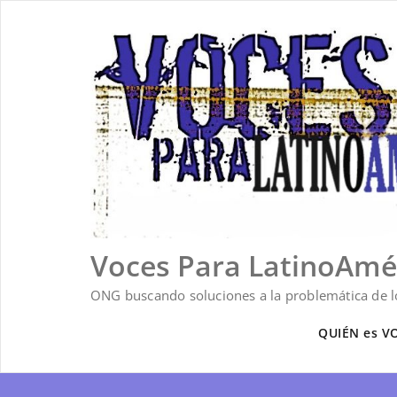
Saltar
al
contenido
Voces Para LatinoAmé
ONG buscando soluciones a la problemática de lo
QUIÉN es V