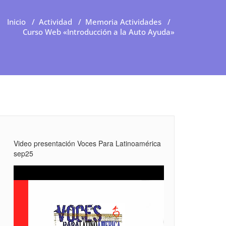
Inicio
/
Actividad
/
Memoria Actividades
/
Curso Web «Introducción a la Auto Ayuda»
Video presentación Voces Para Latinoamérica
sep25