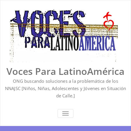
Saltar
al
contenido
Voces Para LatinoAmérica
ONG buscando soluciones a la problemática de los
NNAJSC [Niños, Niñas, Adolescentes y Jóvenes en Situación
de Calle.]
ALTERNAR
LA
NAVEGACIÓN