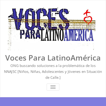
Saltar
al
contenido
Voces Para LatinoAmérica
ONG buscando soluciones a la problemática de los
NNAJSC [Niños, Niñas, Adolescentes y Jóvenes en Situación
de Calle.]
ALTERNAR
LA
NAVEGACIÓN