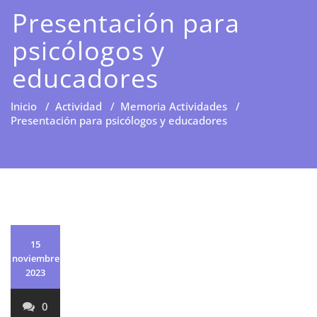
Presentación para
psicólogos y
educadores
Inicio
/
Actividad
/
Memoria Actividades
/
Presentación para psicólogos y educadores
15
noviembre
2023
0