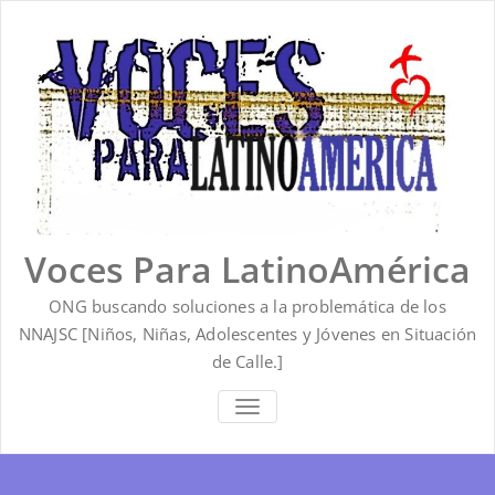
Saltar
al
contenido
Voces Para LatinoAmérica
ONG buscando soluciones a la problemática de los
NNAJSC [Niños, Niñas, Adolescentes y Jóvenes en Situación
de Calle.]
ALTERNAR
LA
NAVEGACIÓN