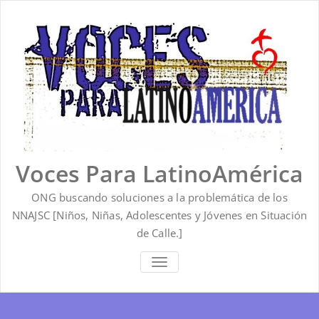
Saltar
al
contenido
Voces Para LatinoAmérica
ONG buscando soluciones a la problemática de los
NNAJSC [Niños, Niñas, Adolescentes y Jóvenes en Situación
de Calle.]
ALTERNAR
LA
NAVEGACIÓN