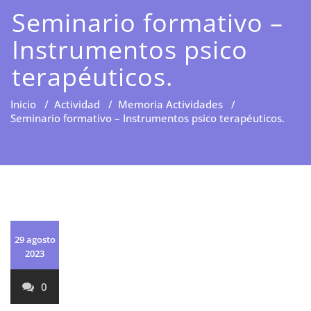
Seminario formativo –
Instrumentos psico
terapéuticos.
Inicio
/
Actividad
/
Memoria Actividades
/
Seminario formativo – Instrumentos psico terapéuticos.
29 agosto
2023
0