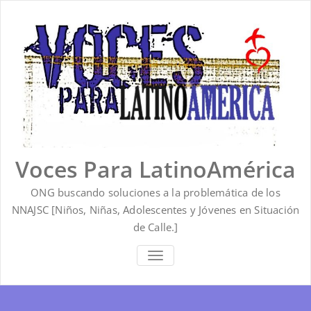
Saltar
al
contenido
Voces Para LatinoAmérica
ONG buscando soluciones a la problemática de los
NNAJSC [Niños, Niñas, Adolescentes y Jóvenes en Situación
de Calle.]
ALTERNAR
LA
NAVEGACIÓN