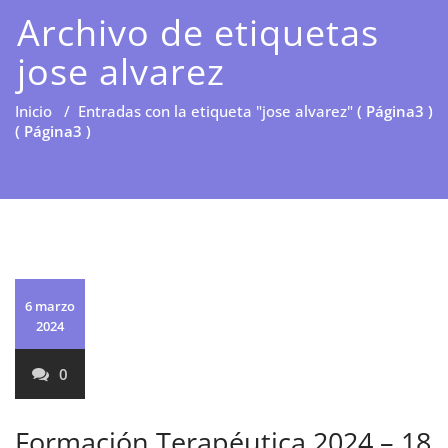
Archivo de etiquetas
jose alvarez
Inicio
/
Entradas con la etiqueta "jose alvarez"
( Página3 )
( Página3 )
6 marzo
2024
0
Formación Terapéutica 2024 – 18