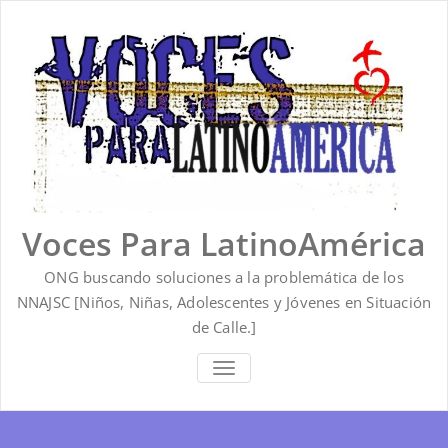
Saltar
al
contenido
Voces Para LatinoAmérica
ONG buscando soluciones a la problemática de los
NNAJSC [Niños, Niñas, Adolescentes y Jóvenes en Situación
de Calle.]
ALTERNAR
LA
NAVEGACIÓN