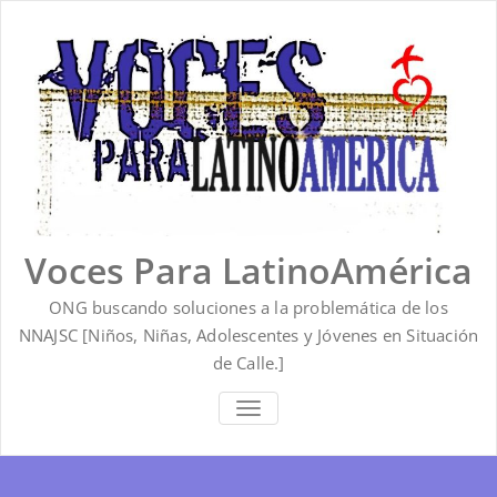
Saltar
al
contenido
Voces Para LatinoAmérica
ONG buscando soluciones a la problemática de los
NNAJSC [Niños, Niñas, Adolescentes y Jóvenes en Situación
de Calle.]
ALTERNAR
LA
NAVEGACIÓN