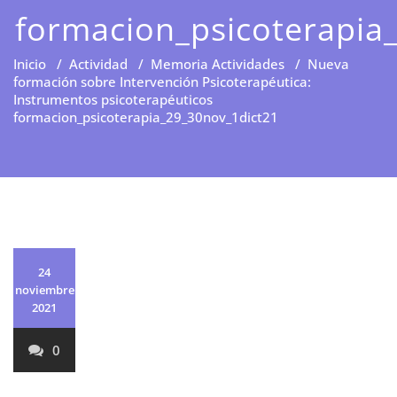
formacion_psicoterapia
Inicio
/
Actividad
/
Memoria Actividades
/
Nueva
formación sobre Intervención Psicoterapéutica:
Instrumentos psicoterapéuticos
formacion_psicoterapia_29_30nov_1dict21
24
noviembre
2021
0